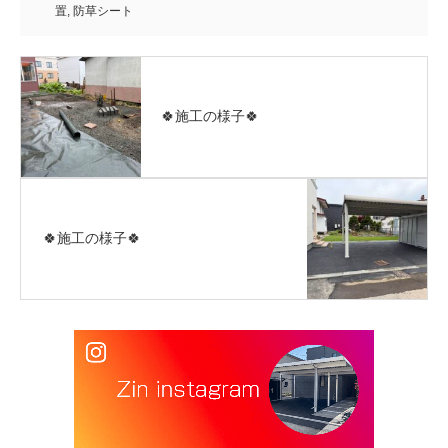
置
,
防草シート
🍀施工の様子🍀
🍀施工の様子🍀