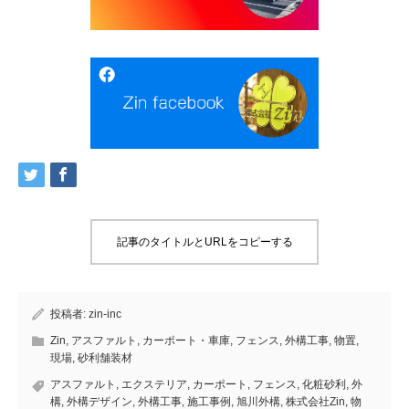
記事のタイトルとURLをコピーする
投稿者:
zin-inc
Zin
,
アスファルト
,
カーポート・車庫
,
フェンス
,
外構工事
,
物置
,
現場
,
砂利舗装材
アスファルト
,
エクステリア
,
カーポート
,
フェンス
,
化粧砂利
,
外
構
,
外構デザイン
,
外構工事
,
施工事例
,
旭川外構
,
株式会社Zin
,
物