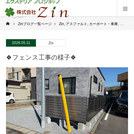
Zinブログ一覧ページ
Zin
,
アスファルト
,
カーポート・車庫
,
フェンス
2026.05.11
Zin
🍀フェンス工事の様子🍀