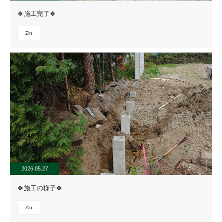
🍀施工完了🍀
Zin
2026.05.27
🍀施工の様子🍀
Zin