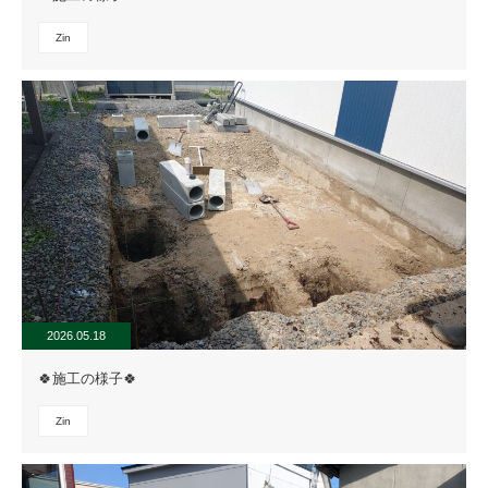
Zin
2026.05.18
🍀施工の様子🍀
Zin