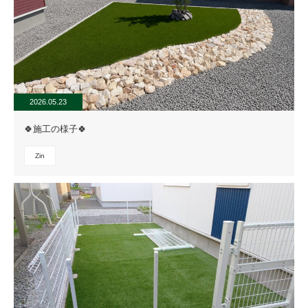
2026.05.23
🍀施工の様子🍀
Zin