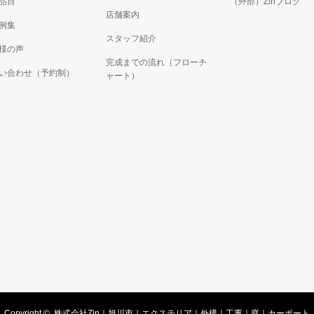
品目
（外部）Zinブログ
店舗案内
例集
スタッフ紹介
様の声
完成までの流れ（フローチ
い合わせ（予約制）
ャート）
Copyright ©
株式会社Zin｜旭川市｜エクステリア｜外構｜工事｜庭｜カーポート