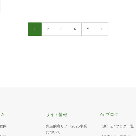
1
2
3
4
5
»
ーム
サイト情報
Zinブログ
案内
先進的窓リノベ2025事業
（新）Zinブログ一覧
について