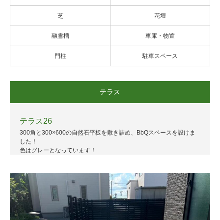
芝
花壇
融雪槽
車庫・物置
門柱
駐車スペース
テラス
テラス26
300角と300×600の自然石平板を敷き詰め、BbQスペースを設けま
した！
色はグレーとなっています！