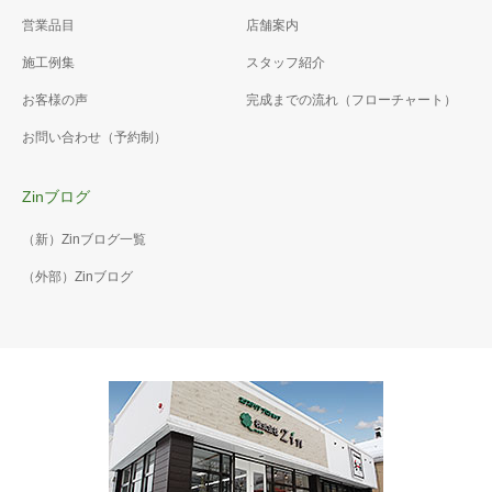
YS3型。お色はチェリーウッ
営業品目
店舗案内
ド+ブラックです。 高さは
テラス26
1800ですので目隠しには十分
施工例集
スタッフ紹介
テラス27
300角と300×600の自然石平
ですね！
お客様の声
完成までの流れ（フローチャート）
よねざわ工業さんのインター
板を敷き詰め、BbQスペース
ロッキングストレートを敷き
を設けました！ 色はグレーと
お問い合わせ（予約制）
ました。 お色はベージュで
なっています！
す。人工芝との色合いがとて
Zinブログ
もキレイですね♪
（新）Zinブログ一覧
（外部）Zinブログ