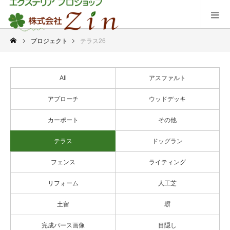
プロジェクト
テラス26
All
アスファルト
アプローチ
ウッドデッキ
カーポート
その他
テラス
ドッグラン
フェンス
ライティング
リフォーム
人工芝
土留
塀
完成パース画像
目隠し