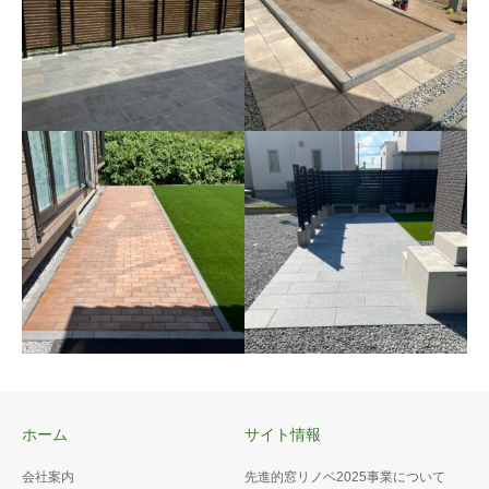
花壇16
既存のフェンスの一部を撤去
し、平板の位置を変えて花壇
を作りました🌷
テラス28
自然石平板300×600を敷きま
ホーム
サイト情報
した！広いテラスですね♫ フ
ェンスはLIXILのフェンスAB
会社案内
先進的窓リノベ2025事業について