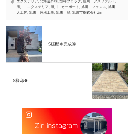
エクステリア
,
北海道外構
,
型枠ブロック
,
旭川 アスファルト
,
旭川 エクステリア
,
旭川 カーポート
,
旭川 フェンス
,
旭川
人工芝
,
旭川 外構工事
,
旭川 庭
,
旭川市株式会社Zin
S様邸🍀完成④
S様邸🍀