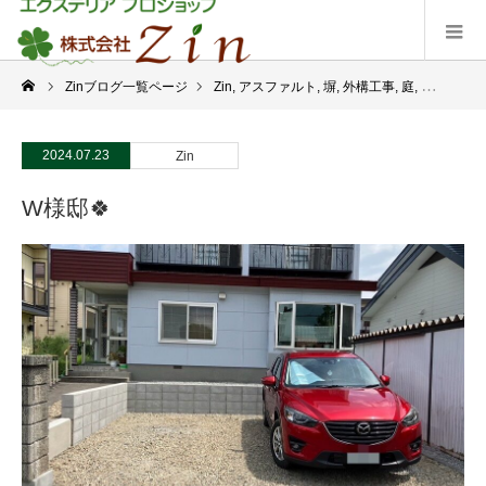
Zinブログ一覧ページ
Zin
,
アスファルト
,
塀
,
外構工事
,
庭
,
未分類
,
現
2024.07.23
Zin
W様邸🍀