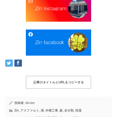
記事のタイトルとURLをコピーする
投稿者:
zin-inc
Zin
,
アスファルト
,
塀
,
外構工事
,
庭
,
未分類
,
現場