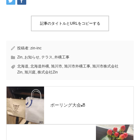
記事のタイトルとURLをコピーする
投稿者:
zin-inc
Zin
,
お知らせ
,
テラス
,
外構工事
北海道
,
北海道外構
,
旭川市
,
旭川市外構工事
,
旭川市株式会社
Zin
,
旭川庭
,
株式会社Zin
ボーリング大会🎳