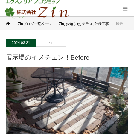
Zinブログ一覧ページ
Zin
,
お知らせ
,
テラス
,
外構工事
展示場のイメチェン！Before
2024.03.21
Zin
展示場のイメチェン！Before