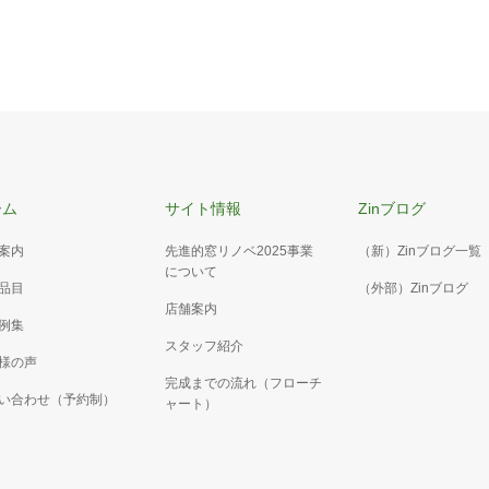
駐車スペース16
が劣化してひびが入り、右側のブロッ
アルミカーポート2台用 色：ホワイト
てしまっていました。 ブロックを解
柱 カーポート下は土間コンクリー
の面積を縮小して、その分の空いたス
コンクリートの表面は刷毛引き仕上げ
ーム
サイト情報
Zinブログ
は化粧砂利を敷きました。
にくくなっています。
案内
先進的窓リノベ2025事業
（新）Zinブログ一覧
について
品目
（外部）Zinブログ
店舗案内
例集
スタッフ紹介
様の声
完成までの流れ（フローチ
い合わせ（予約制）
ャート）