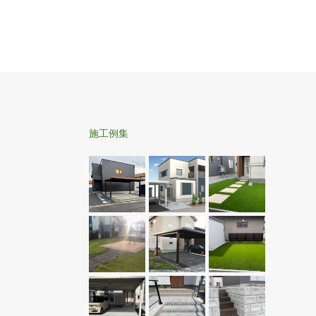
駐車スペース15
スチール2台用 色：アーバングレー 柱：丸
 柱：4本
柱 タイヤ部分には自然石平板□900を敷きまし
トです。
た。 平板の色はグレーです。
で、滑り
施工例集