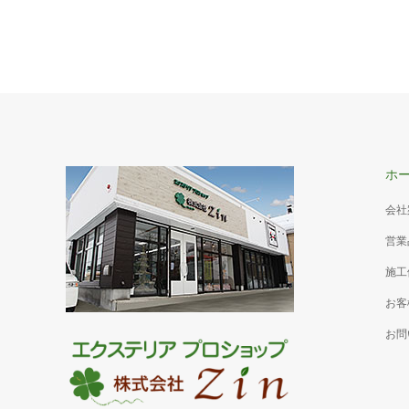
土留17
ブロック
クは崩れ
カーポート54
体しお庭
ホ
アプローチ：自然石平板□900 色はｖグレー
ペースに
物置：ヨド物置エルモコンビ LMDS-
会社
2218+LKDS-1818 色はスミ色 アルミカーポ
営業
ート：2台用 本体色：ブラック 破風：キャラ
メルチーク カーポート下：土間コンクリー
施工
ト 表面は刷毛引き仕上げで滑りにくくなって
お客
います。
お問