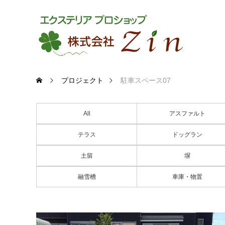
プロジェクト
駐車スペース07
All
アスファルト
テラス
ドッグラン
土留
塀
融雪槽
車庫・物置