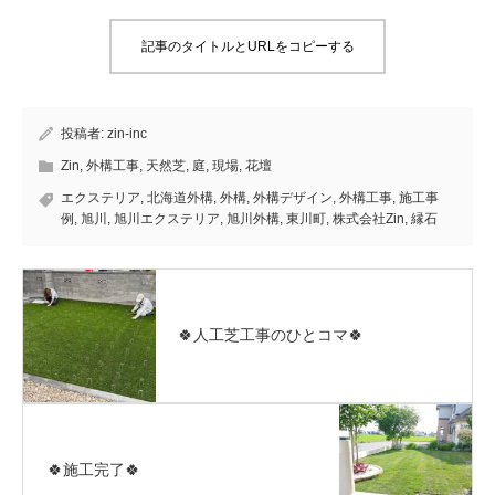
記事のタイトルとURLをコピーする
投稿者:
zin-inc
Zin
,
外構工事
,
天然芝
,
庭
,
現場
,
花壇
エクステリア
,
北海道外構
,
外構
,
外構デザイン
,
外構工事
,
施工事
例
,
旭川
,
旭川エクステリア
,
旭川外構
,
東川町
,
株式会社Zin
,
縁石
🍀人工芝工事のひとコマ🍀
🍀施工完了🍀