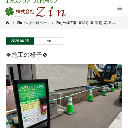
Zinブログ一覧ページ
Zin
,
外構工事
,
天然芝
,
庭
,
現場
,
花壇
🍀施
2026.06.25
Zin
🍀施工の様子🍀