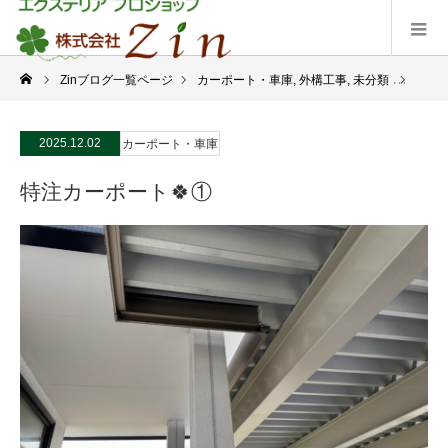
Zinブログ一覧ページ
カーポート・車庫
,
外構工事
,
未分類
特注カ
2025.12.02
カーポート・車庫
特注カーポート🍀①