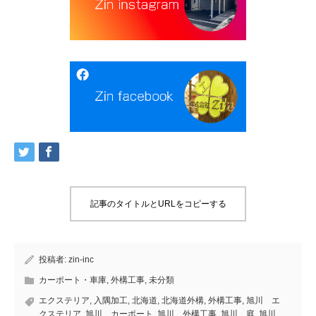
記事のタイトルとURLをコピーする
投稿者:
zin-inc
カーポート・車庫
,
外構工事
,
未分類
エクステリア
,
入隅加工
,
北海道
,
北海道外構
,
外構工事
,
旭川 エ
クステリア
,
旭川 カーポート
,
旭川 外構工事
,
旭川 庭
,
旭川