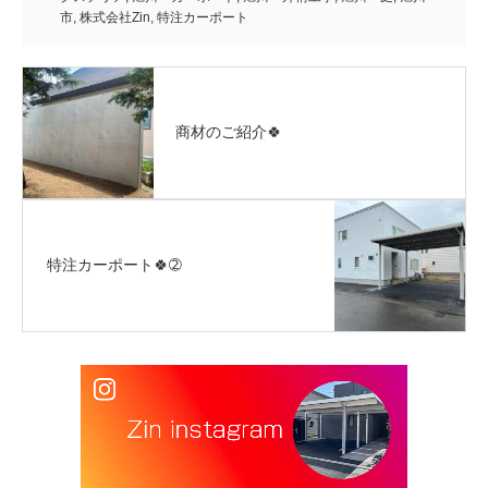
市
,
株式会社Zin
,
特注カーポート
商材のご紹介🍀
特注カーポート🍀➁