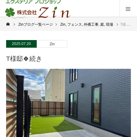
Zinブログ一覧ページ
Zin
,
フェンス
,
外構工事
,
庭
,
現場
T様邸🍀続き
2025.07.20
Zin
T様邸🍀続き