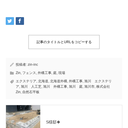
記事のタイトルとURLをコピーする
投稿者:
zin-inc
Zin
,
フェンス
,
外構工事
,
庭
,
現場
エクステリア
,
北海道
,
北海道外構
,
外構工事
,
旭川 エクステリ
ア
,
旭川 人工芝
,
旭川 外構工事
,
旭川 庭
,
旭川市
,
株式会社
Zin
,
自然石平板
S様邸🍀