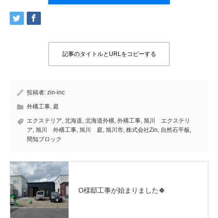
記事のタイトルとURLをコピーする
投稿者:
zin-inc
外構工事
,
庭
エクステリア
,
北海道
,
北海道外構
,
外構工事
,
旭川 エクステリ
ア
,
旭川 外構工事
,
旭川 庭
,
旭川市
,
株式会社Zin
,
自然石平板
,
間知ブロック
O様邸工事が始まりました🍀