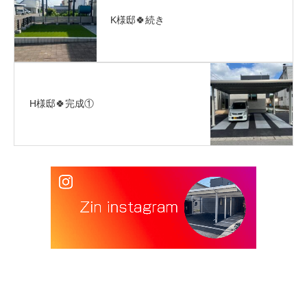
K様邸🍀続き
H様邸🍀完成①