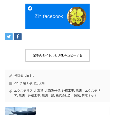
記事のタイトルとURLをコピーする
投稿者:
zin-inc
Zin
,
外構工事
,
庭
,
現場
エクステリア
,
北海道
,
北海道外構
,
外構工事
,
旭川 エクステリ
ア
,
旭川 外構工事
,
旭川 庭
,
株式会社Zin
,
練習
,
防球ネット