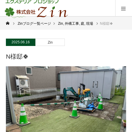
Zinブログ一覧ページ
Zin
,
外構工事
,
庭
,
現場
N様邸🍀
2025.06.16
Zin
N様邸🍀