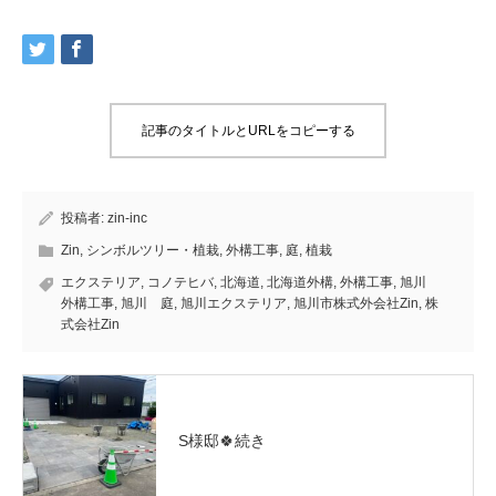
記事のタイトルとURLをコピーする
投稿者:
zin-inc
Zin
,
シンボルツリー・植栽
,
外構工事
,
庭
,
植栽
エクステリア
,
コノテヒバ
,
北海道
,
北海道外構
,
外構工事
,
旭川
外構工事
,
旭川 庭
,
旭川エクステリア
,
旭川市株式外会社Zin
,
株
式会社Zin
S様邸🍀続き