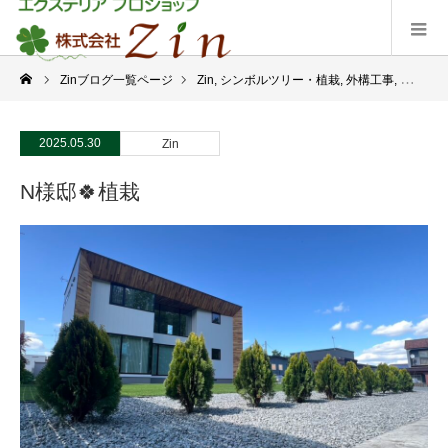
Zinブログ一覧ページ
Zin
,
シンボルツリー・植栽
,
外構工事
,
庭
,
植栽
2025.05.30
Zin
N様邸🍀植栽