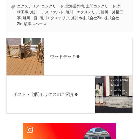
エクステリア
,
コンクリート
,
北海道外構
,
土間コンクリート
,
外
構工事
,
旭川 アスファルト
,
旭川 エクステリア
,
旭川 外構工
事
,
旭川 庭
,
旭川エクステリア
,
旭川市株式会社Zin
,
株式会社
Zin
,
駐車スペース
ウッドデッキ🍀
ポスト・宅配ボックスのご紹介🍀