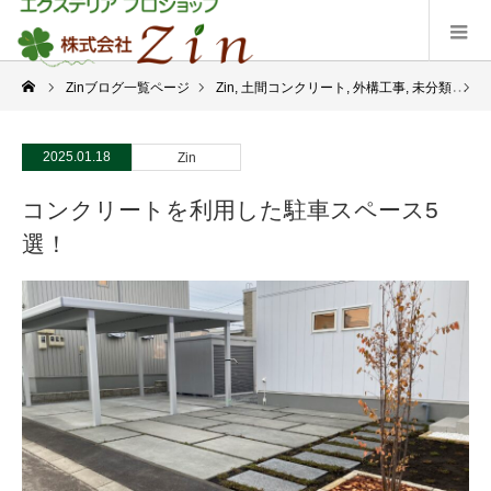
Zinブログ一覧ページ
Zin
,
土間コンクリート
,
外構工事
,
未分類
コ
2025.01.18
Zin
コンクリートを利用した駐車スペース5
選！