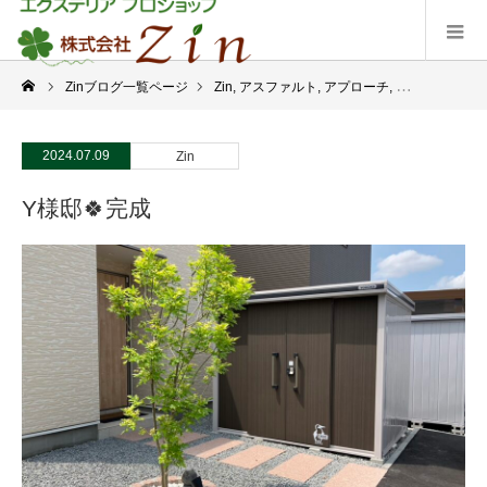
Zinブログ一覧ページ
Zin
,
アスファルト
,
アプローチ
,
シンボルツリー
2024.07.09
Zin
Y様邸🍀完成