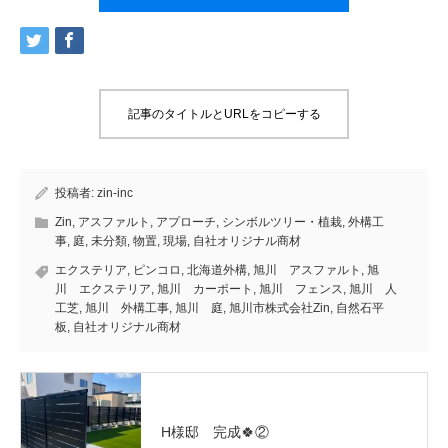
記事のタイトルとURLをコピーする
投稿者:
zin-inc
Zin
,
アスファルト
,
アプローチ
,
シンボルツリー・植栽
,
外構工
事
,
庭
,
未分類
,
物置
,
現場
,
自社オリジナル商材
エクステリア
,
ピンコロ
,
北海道外構
,
旭川 アスファルト
,
旭
川 エクステリア
,
旭川 カーポート
,
旭川 フェンス
,
旭川 人
工芝
,
旭川 外構工事
,
旭川 庭
,
旭川市株式会社Zin
,
自然石平
板
,
自社オリジナル商材
H様邸 完成🍀②