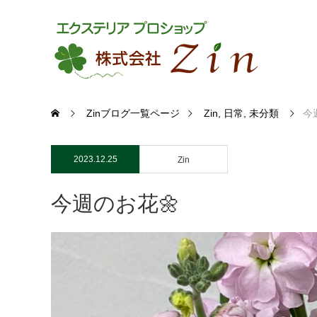
Zinブログ一覧ページ
Zin
,
日常
,
未分類
今
2023.12.25
Zin
今週のお花🌼