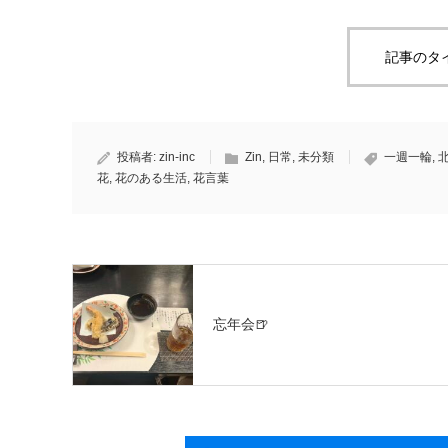
記事のタ
投稿者:
zin-inc
Zin
,
日常
,
未分類
一週一輪
,
花
,
花のある生活
,
花言葉
忘年会🍺