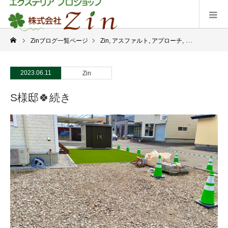
Zinブログ一覧ページ
Zin
,
アスファルト
,
アプローチ
,
ドッグラン
,
フ
2023.06.11
Zin
S様邸🍀続き