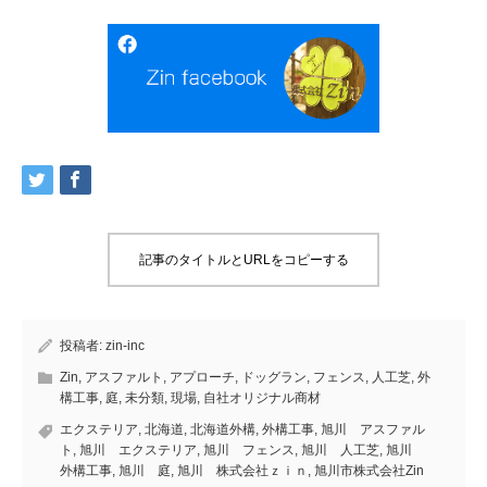
記事のタイトルとURLをコピーする
投稿者:
zin-inc
Zin
,
アスファルト
,
アプローチ
,
ドッグラン
,
フェンス
,
人工芝
,
外
構工事
,
庭
,
未分類
,
現場
,
自社オリジナル商材
エクステリア
,
北海道
,
北海道外構
,
外構工事
,
旭川 アスファル
ト
,
旭川 エクステリア
,
旭川 フェンス
,
旭川 人工芝
,
旭川
外構工事
,
旭川 庭
,
旭川 株式会社ｚｉｎ
,
旭川市株式会社Zin