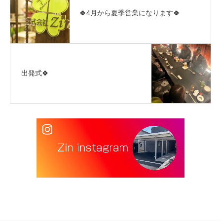
🍀4月から夏季営業になります🍀
出発式🍀