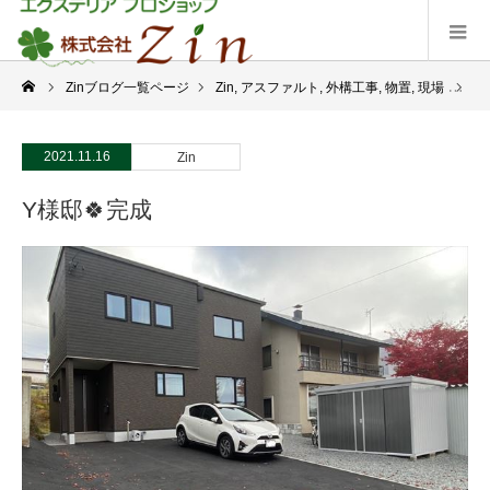
Zinブログ一覧ページ
Zin
,
アスファルト
,
外構工事
,
物置
,
現場
Y
2021.11.16
Zin
Y様邸🍀完成