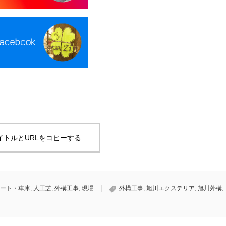
イトルとURLをコピーする
ート・車庫
,
人工芝
,
外構工事
,
現場
外構工事
,
旭川エクステリア
,
旭川外構
,