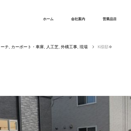
ホーム
会社案内
営業品目
ローチ
,
カーポート・車庫
,
人工芝
,
外構工事
,
現場
K様邸🍀