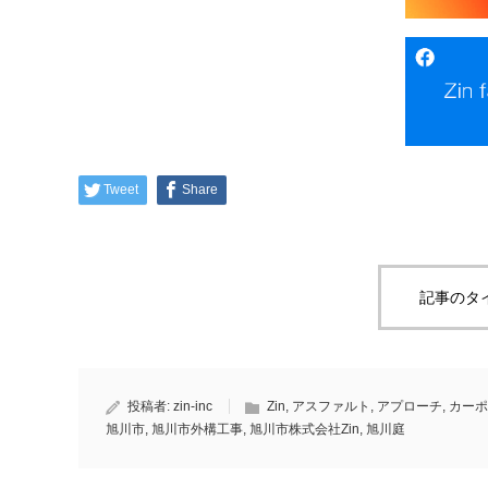
Tweet
Share
記事のタ
投稿者:
zin-inc
Zin
,
アスファルト
,
アプローチ
,
カーポ
旭川市
,
旭川市外構工事
,
旭川市株式会社Zin
,
旭川庭