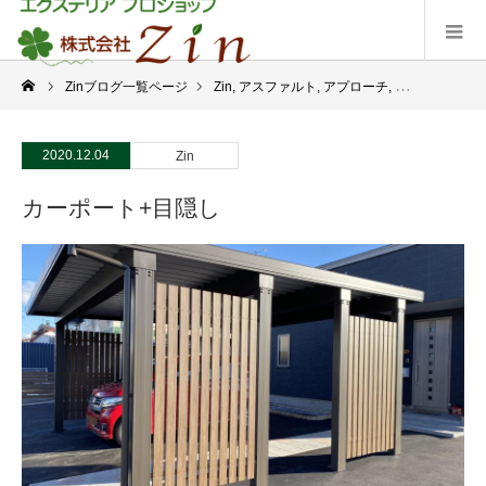
Zinブログ一覧ページ
Zin
,
アスファルト
,
アプローチ
,
カーポート・車
2020.12.04
Zin
カーポート+目隠し