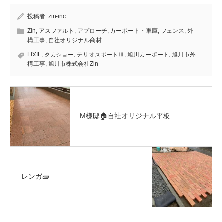
投稿者:
zin-inc
Zin
,
アスファルト
,
アプローチ
,
カーポート・車庫
,
フェンス
,
外
構工事
,
自社オリジナル商材
LIXIL
,
タカショー
,
テリオスポートⅢ
,
旭川カーポート
,
旭川市外
構工事
,
旭川市株式会社Zin
M様邸🏠自社オリジナル平板
レンガ🧱