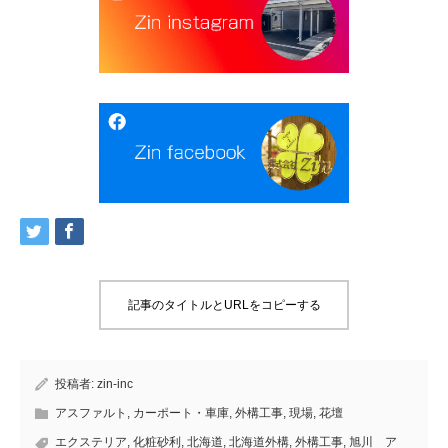
記事のタイトルとURLをコピーする
投稿者:
zin-inc
アスファルト
,
カーポート・車庫
,
外構工事
,
現場
,
花壇
エクステリア
,
化粧砂利
,
北海道
,
北海道外構
,
外構工事
,
旭川 ア