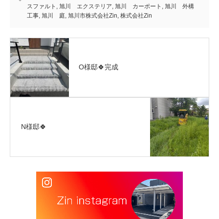
スファルト
,
旭川 エクステリア
,
旭川 カーポート
,
旭川 外構
工事
,
旭川 庭
,
旭川市株式会社Zin
,
株式会社Zin
O様邸🍀完成
N様邸🍀