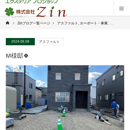
Zinブログ一覧ページ
アスファルト
,
カーポート・車庫
,
外構工事
,
現
2024.06.09
アスファルト
M様邸🍀