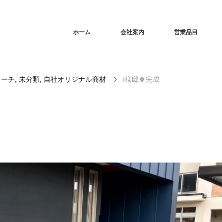
ホーム
会社案内
営業品目
ローチ
,
未分類
,
自社オリジナル商材
I様邸🍀完成