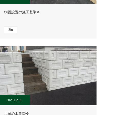
物置設置の施工基準🍀
Zin
2026.02.09
土留め工事②🍀