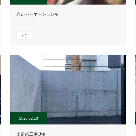
赤いカーネーション🌹
Zin
2026.02.10
土留め工事③🍀