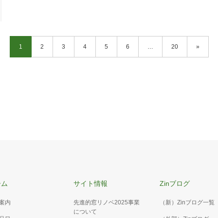
1
2
3
4
5
6
…
20
»
ーム
サイト情報
Zinブログ
案内
先進的窓リノベ2025事業
（新）Zinブログ一覧
について