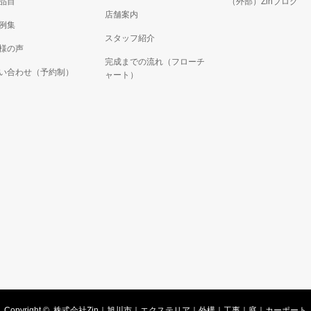
品目
（外部）Zinブログ
店舗案内
例集
スタッフ紹介
様の声
完成までの流れ（フローチ
い合わせ（予約制）
ャート）
Copyright ©
株式会社Zin｜旭川市｜エクステリア｜外構｜工事｜庭｜カーポート