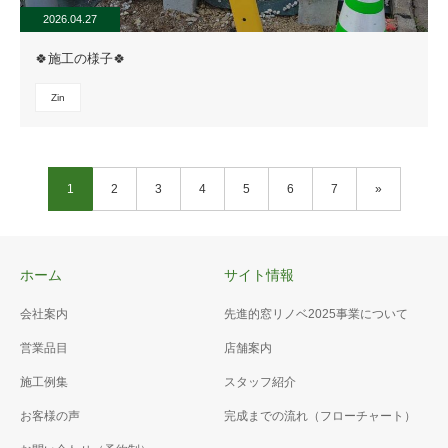
2026.04.27
🍀施工の様子🍀
Zin
1
2
3
4
5
6
7
»
ホーム
サイト情報
会社案内
先進的窓リノベ2025事業について
営業品目
店舗案内
施工例集
スタッフ紹介
お客様の声
完成までの流れ（フローチャート）