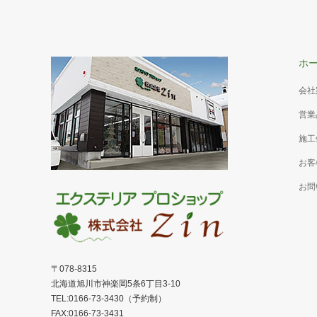
ホ
会社
営業
施工
お客
お問
〒078-8315
北海道旭川市神楽岡5条6丁目3-10
TEL:0166-73-3430（予約制）
FAX:0166-73-3431