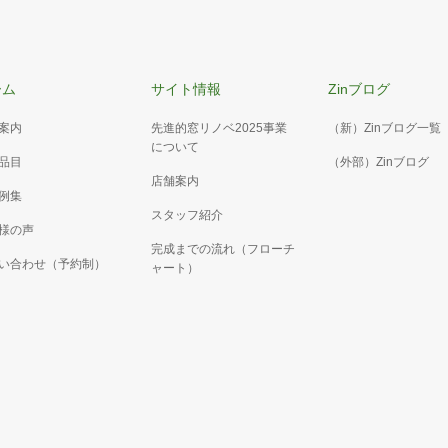
ーム
サイト情報
Zinブログ
案内
先進的窓リノベ2025事業
（新）Zinブログ一覧
について
品目
（外部）Zinブログ
店舗案内
例集
スタッフ紹介
様の声
完成までの流れ（フローチ
い合わせ（予約制）
ャート）