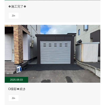
🍀施工完了🍀
Zin
2025.08.03
O様邸🍀続き
Zin