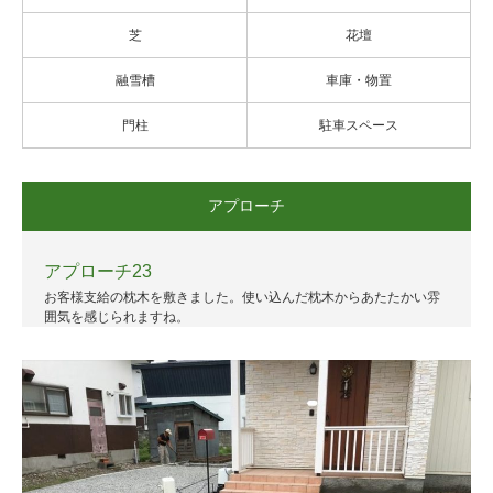
芝
花壇
融雪槽
車庫・物置
門柱
駐車スペース
アプローチ
アプローチ23
お客様支給の枕木を敷きました。使い込んだ枕木からあたたかい雰
囲気を感じられますね。