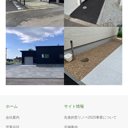
アプローチ42
玄関前には300×600の自然石
平板を敷きました。 お色はイ
エローです。 玄関までのア
ホーム
サイト情報
プローチはアスファルト仕上
カーポート54
げです。
会社案内
先進的窓リノベ2025事業について
アプローチ：自然石平板
営業品目
店舗案内