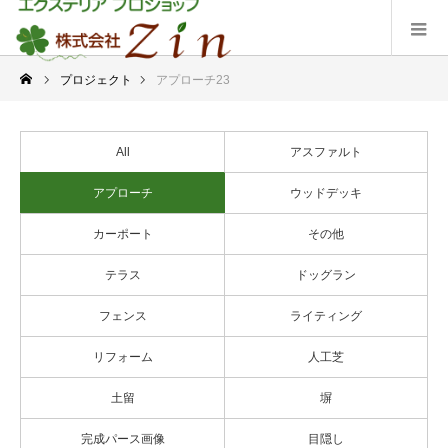
プロジェクト
アプローチ23
All
アスファルト
アプローチ
ウッドデッキ
カーポート
その他
テラス
ドッグラン
フェンス
ライティング
リフォーム
人工芝
土留
塀
完成パース画像
目隠し