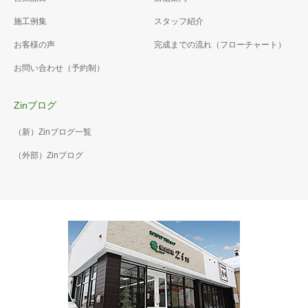
□900 色はｖグレー 物置：
アプローチ41
ヨド物置エルモコンビ
施工例集
スタッフ紹介
アプローチ40
自然石平板☐300、300×600
LMDS-2218+LKDS-1818 色
お客様の声
完成までの流れ（フローチャート）
の大きさをランダムに敷き詰
自社オリジナル商材の自然石
はスミ色 アルミカーポー
めました。平板の色はｖブラ
平板(900角)を物置までのアプ
ト：2台用 本体色：ブラッ
お問い合わせ（予約制）
ックです。
ローチとして敷きました！ そ
ク 破風：キャラメルチーク
の横はベージュのカラー砂利
カーポート下：土間コンクリ
Zinブログ
を敷いています！
ート 表面は刷毛引き仕上げ
で滑りにくくなっています。
（新）Zinブログ一覧
（外部）Zinブログ